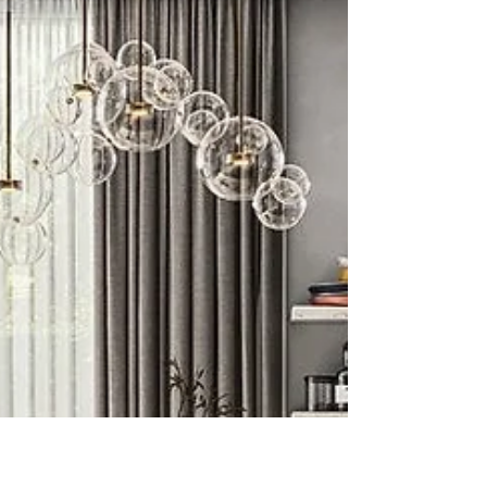
Das Heizungsgesetz der Ampel wurde
gekippt. Doch warum sorgt das neue
Gebäudemodernisierungsgesetz
(GModG) weiterhin für so viel Kritik?
Erfahre, wie sich das Gesetz entwickelt
hat, welche Änderungen beschlossen
wurden und weshalb Umweltverbände,
Bundesländer, Kommunen und zahlreiche
Experten die Reform kritisch sehen.