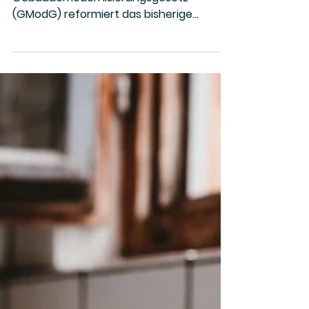
Gebäudemodernisier
ungsgesetz (GModG):
Was sich beim Heizen
jetzt wirklich ändert
Das neue
Gebäudemodernisierungsgesetz
(GModG) reformiert das bisherige
Gebäudeenergiegesetz. Erfahre, welche
Heizungen künftig erlaubt bleiben, wie die
neue Bio-Treppe funktioniert, was sich
für Mieter und Vermieter ändert und
warum Gasheizungen langfristig
trotzdem teuer werden könnten.