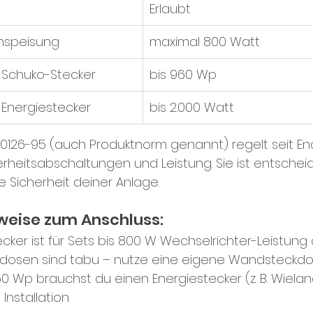
Erlaubt
inspeisung
maximal 800 Watt
i Schuko-Stecker
bis 960 Wp
 Energiestecker
bis 2.000 Watt
 0126-95 (auch Produktnorm genannt) regelt seit En
erheitsabschaltungen und Leistung. Sie ist entschei
e Sicherheit deiner Anlage.
weise zum Anschluss:
ker ist für Sets bis 800 W Wechselrichter-Leistung off
dosen sind tabu – nutze eine eigene Wandsteckd
60 Wp brauchst du einen Energiestecker (z. B. Wiela
e Installation