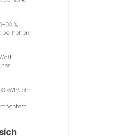
0–90 %, 
ur bei hohem 
Watt 
uter 
00 kWh/Jahr.
 möchtest, 
sich 