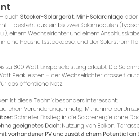
hnt
 – auch 
Stecker-Solargerät
, 
Mini-Solaranlage
 oder
nt – besteht aus ein bis zwei Solarmodulen (typis
l), einem Wechselrichter und einem Anschlusskabel
in eine Haushaltssteckdose, und der Solarstrom fließt
bis zu 800 Watt Einspeiseleistung erlaubt. Die Solar
 Watt Peak leisten – der Wechselrichter drosselt aut
ür das öffentliche Netz.
en ist diese Technik besonders interessant:
baulichen Veränderungen nötig, Mitnahme bei Umzu
tzer:
 Schneller Einstieg in die Solarenergie ohne D
ohne geeignetes Dach:
 Nutzung von Balkon, Terras
mit vorhandener PV und zusätzlichem Potential an