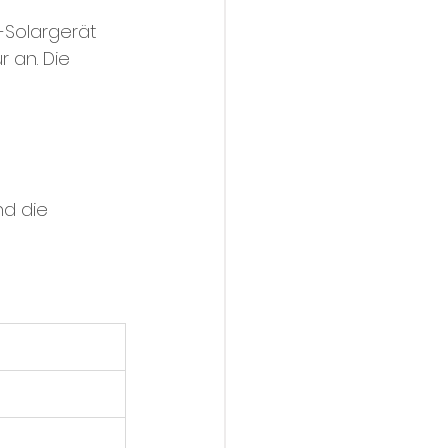
-Solargerät 
 an. Die 
d die 