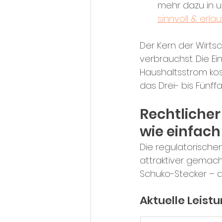
mehr dazu in 
sinnvoll & erla
Der Kern der Wirtsc
verbrauchst. Die E
Haushaltsstrom kos
das Drei- bis Fünff
Rechtlicher
wie einfach
Die regulatorische
attraktiver gemacht
Schuko-Stecker – d
Aktuelle Leist