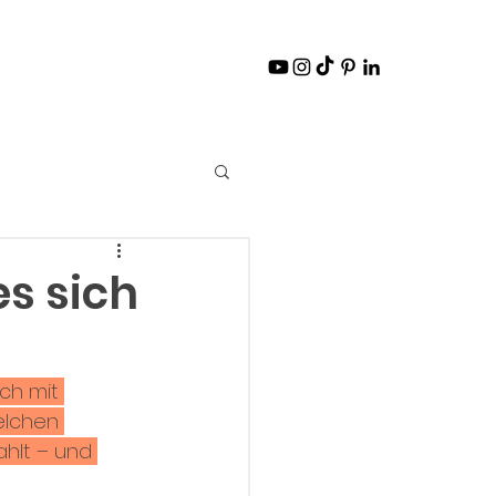
s sich
ch mit 
elchen 
ahlt – und 