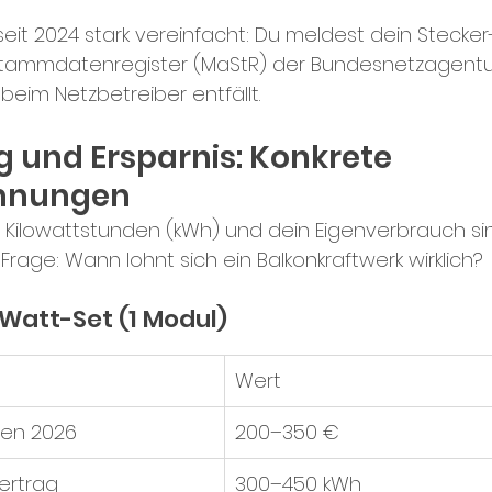
eit 2024 stark vereinfacht: Du meldest dein Stecker
stammdatenregister (MaStR) der Bundesnetzagentur
eim Netzbetreiber entfällt.
 und Ersparnis: Konkrete 
chnungen
n Kilowattstunden (kWh) und dein Eigenverbrauch sin
Frage: Wann lohnt sich ein Balkonkraftwerk wirklich?
-Watt-Set (1 Modul)
Wert
ten 2026
200–350 €
ertrag
300–450 kWh