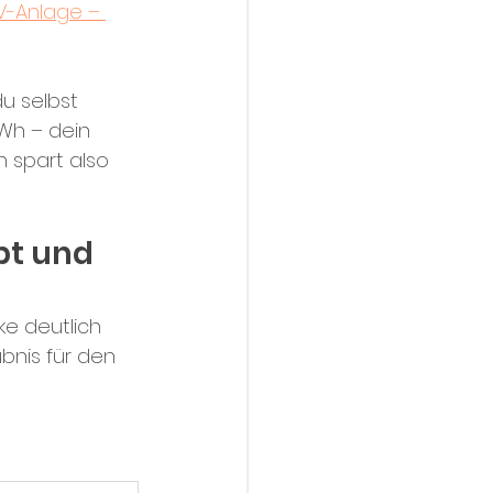
PV-Anlage – 
du selbst 
Wh – dein 
 spart also 
bt und 
e deutlich 
ubnis für den 