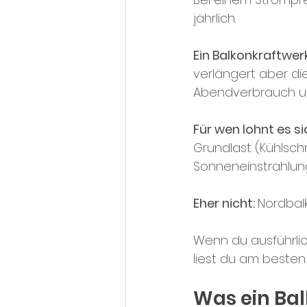
jährlich.
Ein Balkonkraftwer
verlängert aber di
Abendverbrauch un
Für wen lohnt es s
Grundlast (Kühlsch
Sonneneinstrahlung
Eher nicht: 
Nordbalk
Wenn du ausführlic
liest du am besten 
Was ein Bal