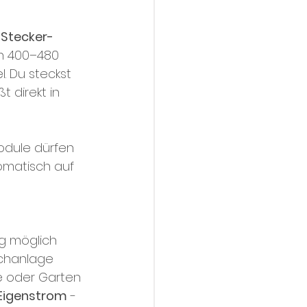
 
Stecker-
ch 400–480 
. Du steckst 
 direkt in 
module dürfen 
omatisch auf 
g möglich
achanlage
se oder Garten
 Eigenstrom
 - 