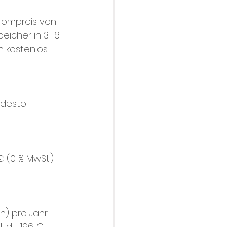
trompreis von 
eicher in 3–6 
h kostenlos 
 desto 
 
 (0 % MwSt.)
h) pro Jahr. 
 du 196 € 