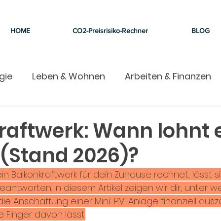
HOME
CO2-Preisrisiko-Rechner
BLOG
gie
Leben & Wohnen
Arbeiten & Finanzen
raftwerk: Wann lohnt e
 (Stand 2026)?
ein Balkonkraftwerk für dein Zuhause rechnet, lässt si
antworten. In diesem Artikel zeigen wir dir, unter w
ie Anschaffung einer Mini-PV-Anlage finanziell ausz
 Finger davon lässt.