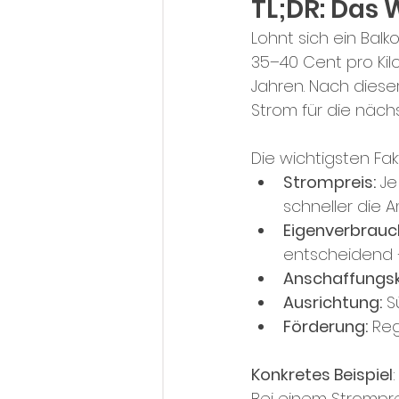
TL;DR: Das 
Lohnt sich ein Bal
35–40 Cent pro Kil
Jahren. Nach dieser
Strom für die näch
Die wichtigsten Fakt
Strompreis:
 Je
schneller die A
Eigenverbrauc
entscheidend –
Anschaffungsk
Ausrichtung:
 S
Förderung:
 Re
Konkretes Beispiel
Bei einem Strompre