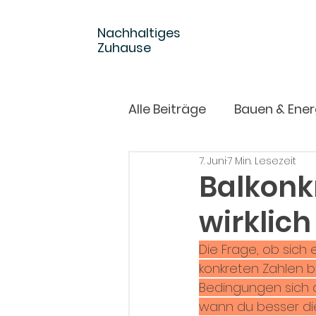
Nachhaltiges
Zuhause
Alle Beiträge
Bauen & Ener
7. Juni
7 Min. Lesezeit
Garten & Draußen
Balkonk
wirklich
Die Frage, ob sich 
konkreten Zahlen be
Bedingungen sich d
wann du besser die