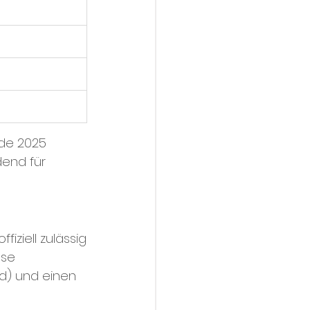
de 2025 
dend für 
iziell zulässig
ose
nd) und einen 