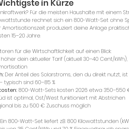
Wichtigste in Kürze
konkraftwerk? Für die meisten Haushalte mit einem S
owattstunde rechnet sich ein 800-Watt-Set ohne Sp
 Amortisationszeit produziert deine Anlage praktisc
sten 15–20 Jahre.
oren für die Wirtschaftlichkeit auf einen Blick:
 höher dein aktueller Tarif (aktuell 30–40 Cent/kWh),
mortisation
h:
 Der Anteil des Solarstroms, den du direkt nutzt, ist
 typisch sind 60–85 %
osten:
 800-Watt-Sets kosten 2026 etwa 350–550 €
üd ist optimal, Ost/West funktioniert mit Abstrichen
gional bis zu 500 € Zuschuss möglich
: Ein 800-Watt-Set liefert z.B. 800 Kilowattstunden (kW
is von 35 Cent/kWh und 70 % Eigenverbrauch sparst