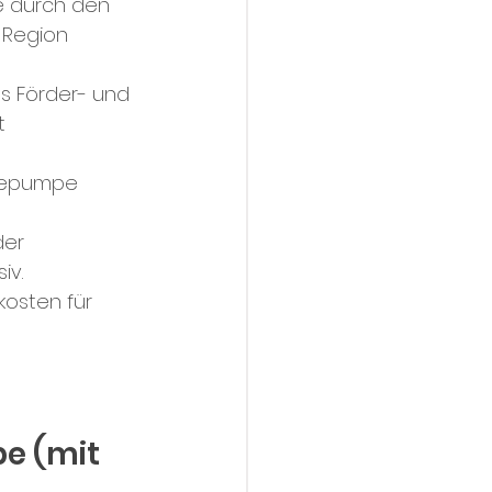
e durch den 
 Region 
s Förder- und 
t 
rmepumpe 
er 
iv.
kosten für 
e (mit 