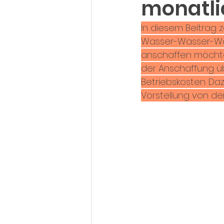
monatli
In diesem Beitrag 
Wasser-Wasser-Wär
anschaffen möchtes
der Anschaffung üb
Betriebskosten. Dazu
Vorstellung von d