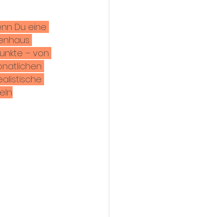
enn Du eine 
enhaus 
unkte – von 
onatlichen 
ealistische 
ln.