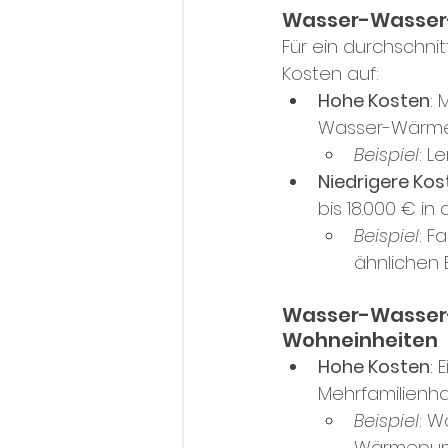
Wasser-Wasser
Für ein durchschnit
Kosten auf:
Hohe Kosten
: 
Wasser-Wärmep
Beispiel
: L
Niedrigere Kos
bis 18.000 € in
Beispiel
: F
ähnlichen 
Wasser-Wasser-
Wohneinheiten
Hohe Kosten
:
Mehrfamilienha
Beispiel
: W
Wärmepum