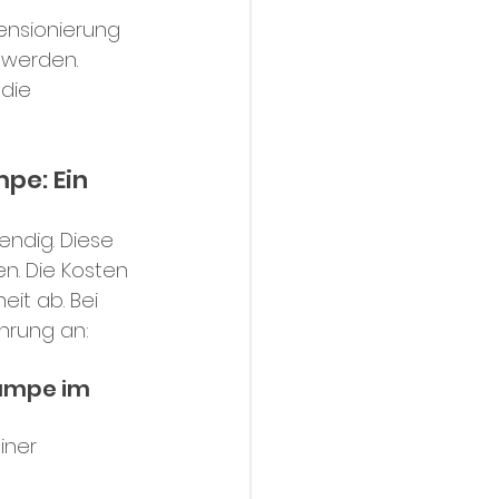
ensionierung 
 werden.
die 
e: Ein 
dig. Diese 
n. Die Kosten 
it ab. Bei 
hrung an:
umpe im 
iner 