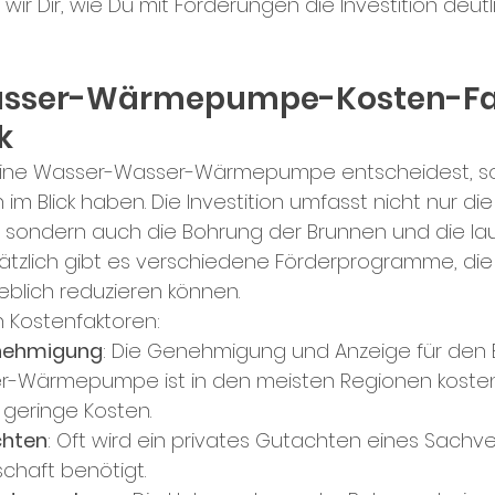
ir Dir, wie Du mit Förderungen die Investition deutl
sser-Wärmepumpe-Kosten-Fak
k
 eine Wasser-Wasser-Wärmepumpe entscheidest, soll
im Blick haben. Die Investition umfasst nicht nur di
ondern auch die Bohrung der Brunnen und die la
sätzlich gibt es verschiedene Förderprogramme, die
blich reduzieren können.
n Kostenfaktoren:
enehmigung
: Die Genehmigung und Anzeige für den B
-Wärmepumpe ist in den meisten Regionen kostenf
 geringe Kosten.
chten
: Oft wird ein privates Gutachten eines Sachv
chaft benötigt. 