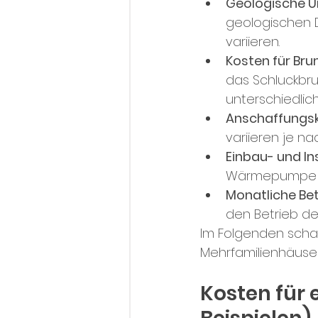
Geologische 
geologischen D
variieren.
Kosten für Br
das Schluckbr
unterschiedlich
Anschaffungs
variieren je n
Einbau- und In
Wärmepumpe an
Monatliche Be
den Betrieb d
Im Folgenden schau
Mehrfamilienhäuser
Kosten für