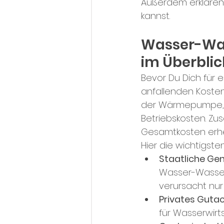
Außerdem erklären w
kannst.
Wasser-Wa
im Überblic
Bevor Du Dich für
anfallenden Kosten 
der Wärmepumpe, s
Betriebskosten. Zu
Gesamtkosten erhe
Hier die wichtigste
Staatliche G
Wasser-Wasser
verursacht nur
Privates Guta
für Wasserwirts