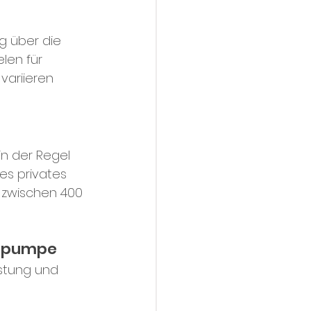
 über die 
len für 
variieren 
in der Regel 
es privates 
 zwischen 400 
mepumpe
stung und 