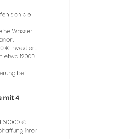
fen sich die 
 eine Wasser-
anen.
€ investiert.
 etwa 12.000 
ierung bei 
mit 4 
 60.000 €.
haffung ihrer 