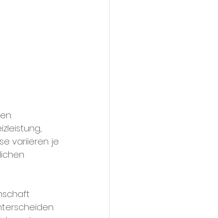
en. 
zleistung, 
e variieren je 
lichen 
nschaft 
nterscheiden. 