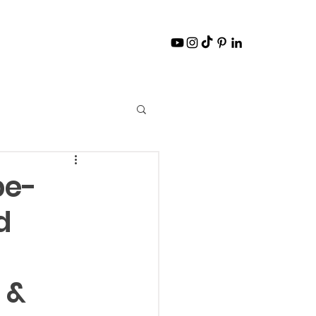
e-
d
 &