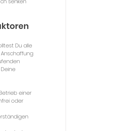
ich senken 
toren 
test Du alle 
e Anschaffung 
ufenden 
 Deine 
etrieb einer 
rei oder 
erständigen 