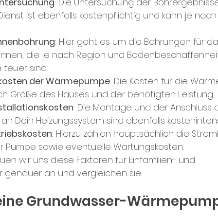
Untersuchung
: Die Untersuchung der Bohrergebniss
ienst ist ebenfalls kostenpflichtig und kann je nach
unnenbohrung
: Hier geht es um die Bohrungen für da
unnen, die je nach Region und Bodenbeschaffenhei
 teuer sind.
kosten der Wärmepumpe
: Die Kosten für die Wä
ach Größe des Hauses und der benötigten Leistung.
stallationskosten
: Die Montage und der Anschluss d
 Dein Heizungssystem sind ebenfalls kostenintens
triebskosten
: Hierzu zählen hauptsächlich die Strom
er Pumpe sowie eventuelle Wartungskosten.
en wir uns diese Faktoren für Einfamilien- und 
 genauer an und vergleichen sie.
 eine Grundwasser-Wärmepump