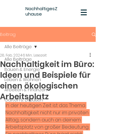
NachhaltigesZ
uhause
Beitrag
Alle Beiträge
28. Feb. 2024
6 Min. Lesezeit
Alle Beiträge
Nachhaltigkeit im Büro:
Bauen & Energie
Ideen und Beispiele für
Leben & Wohnen
einen ökologischen
Arbeiten & Finanzen
Arbeitsplatz
Garten & Draußen
In der heutigen Zeit ist das Thema 
Nachhaltigkeit nicht nur im privaten 
Alltag, sondern auch an deinem 
Arbeitsplatz von großer Bedeutung. 