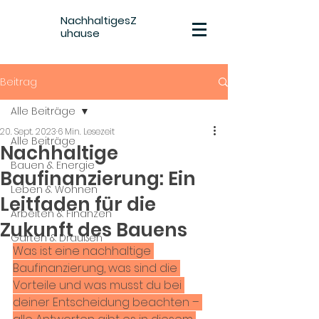
NachhaltigesZ
uhause
Beitrag
Alle Beiträge
20. Sept. 2023
6 Min. Lesezeit
Alle Beiträge
Nachhaltige
Bauen & Energie
Baufinanzierung: Ein
Leben & Wohnen
Leitfaden für die
Arbeiten & Finanzen
Zukunft des Bauens
Garten & Draußen
Was ist eine nachhaltige 
Baufinanzierung, was sind die 
Vorteile und was musst du bei 
deiner Entscheidung beachten – 