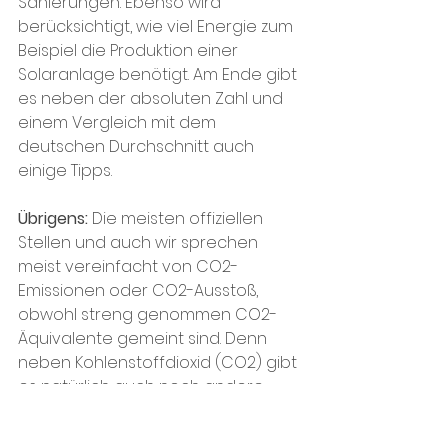
Sanierungen. Ebenso wird 
berücksichtigt, wie viel Energie zum 
Beispiel die Produktion einer 
Solaranlage benötigt. Am Ende gibt 
es neben der absoluten Zahl und 
einem Vergleich mit dem 
deutschen Durchschnitt auch 
einige Tipps.
Übrigens: 
Die meisten offiziellen 
Stellen und auch wir sprechen 
meist vereinfacht von CO2-
Emissionen oder CO2-Ausstoß, 
obwohl streng genommen CO2-
Äquivalente gemeint sind. Denn 
neben Kohlenstoffdioxid (CO2) gibt 
es natürlich auch noch andere 
klimaschädliche Treibhausgase wie 
Methan oder Lachgas. Diese 