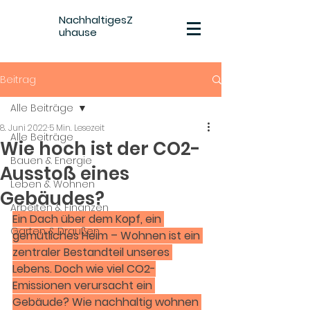
NachhaltigesZ
uhause
Beitrag
Alle Beiträge
8. Juni 2022
5 Min. Lesezeit
Alle Beiträge
Wie hoch ist der CO2-
Bauen & Energie
Ausstoß eines
Leben & Wohnen
Gebäudes?
Arbeiten & Finanzen
Ein Dach über dem Kopf, ein 
Garten & Draußen
gemütliches Heim – Wohnen ist ein 
zentraler Bestandteil unseres 
Lebens. Doch wie viel CO2-
Emissionen verursacht ein 
Gebäude? Wie nachhaltig wohnen 