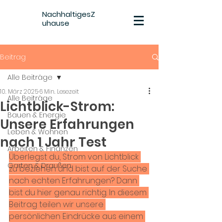
NachhaltigesZ
uhause
Beitrag
Alle Beiträge
10. März 2025
6 Min. Lesezeit
Alle Beiträge
Lichtblick-Strom:
Bauen & Energie
Unsere Erfahrungen
Leben & Wohnen
nach 1 Jahr Test
Arbeiten & Finanzen
Überlegst du, Strom von Lichtblick 
Garten & Draußen
zu beziehen und bist auf der Suche 
nach echten Erfahrungen? Dann 
bist du hier genau richtig. In diesem 
Beitrag teilen wir unsere 
persönlichen Eindrücke aus einem 