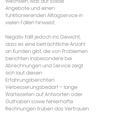
wechseln, was auf solide 
Angebote und einen 
funktionierenden Alltagservice in 
vielen Fällen hinweist​.
Negativ fällt jedoch ins Gewicht, 
dass es eine beträchtliche Anzahl 
an Kunden gibt, die von Problemen 
berichten. Insbesondere bei 
Abrechnungen und Service zeigt 
sich laut diesen 
Erfahrungsberichten 
Verbesserungsbedarf – lange 
Wartezeiten auf Antworten oder 
Guthaben sowie fehlerhafte 
Rechnungen trüben das Vertrauen​.
Aktuelle Feedbacks deuten darauf 
hin, dass diese Schwierigkeiten 