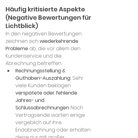
.
Häufig kritisierte Aspekte 
(Negative Bewertungen für 
Lichtblick)
In den negativen Bewertungen 
zeichnen sich 
wiederkehrende 
Probleme
 ab, die vor allem den 
Kundenservice und die 
Abrechnung betreffen:
Rechnungsstellung & 
Guthaben-Auszahlung:
 Sehr 
viele Kunden beklagen 
verspätete oder fehlende 
Jahres- und 
Schlussabrechnungen
. Nach 
Vertragsende warten einige 
vergeblich auf ihre 
Endabrechnung oder erhalten 
diese nur mit großer 