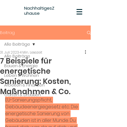
NachhaltigesZ
uhause
Beitrag
Alle Beiträge
31. Juli 2023
4 Min. Lesezeit
Alle Beiträge
7 Beispiele für
Bauen & Energie
energetische
Leben & Wohnen
Sanierung: Kosten,
Arbeiten & Finanzen
Maßnahmen & Co.
Garten & Draußen
EU-Sanierungspflicht, 
Gebäudeenergiegesetz etc.: Die 
energetische Sanierung von 
Gebäuden ist in aller Munde. Du 