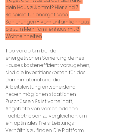
fragst dich was da auf dich und 
dein Haus zukommt? Hier sind 7 
Beispiele für energetische 
Sanierungen - vom Einfamilienhaus 
bis zum Mehrfamilienhaus mit 8 
Wohneinheiten.
Tipp vorab:
 Um bei der 
energetischen Sanierung deines 
Hauses kosteneffizient vorzugehen, 
sind die Investitionskosten für das 
Dämmmaterial und die 
Arbeitsleistung entscheidend, 
neben möglichen staatlichen 
Zuschüssen. Es ist vorteilhaft, 
Angebote von verschiedenen 
Fachbetrieben zu vergleichen, um 
ein optimales Preis-Leistungs-
Verhältnis zu finden. Die Plattform 